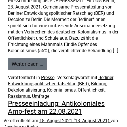
Pressemitteilung als PDF PRESSEMITTEILUNG Berlin,
23. August 2021: Gemeinsame Pressemitteilung von
Berliner Entwicklungspolitischer Ratschlag (BER) und
Decolonize Berlin Die Mehrheit der Berliner*innen
spricht sich für eine umfassende Auseinandersetzung
mit den Verbrechen des deutschen Kolonialismus in der
Öffentlichkeit und Schule aus. Dazu zählt die
Errichtung eines Mahnmals für die Opfer des
Kolonialismus (55%), die verpflichtende Behandlung […]
Weiterlesen …
Veröffentlicht in
Presse
Verschlagwortet mit
Berliner
Entwicklungspolitischer Ratschlag (BER)
,
Bildung
,
Dekolonialisierung
,
Kolonialismus
,
Öffentlichkeit
,
Rassismus
,
Umfrage
Presseeinladung: Antikoloniales
Amo-fest am 22.08.2021
Veröffentlicht am
18. August 2021
(18. August 2021)
von
Decolonize Berlin