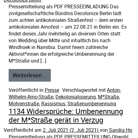
Pressemitteilung als PDF PRESSEEINLADUNG Das
zivilgesellschaftliche Bündnis Decolonize Berlin lädt
zum achten antikolonialen Straßenfest – dem ersten
antikolonialen Amofest – am 22.08.21 in Berlin ein. Es
findet dieses Jahr mehrteilig an diversen Orten statt:
von Wedding über Mitte und inhaltlich bis nach
Windhoek in Namibia. Damit feiern zahlreiche
Aktivist*innen die erfolgreiche Umbenennung der
M*Straße und […]
Weiterlesen …
Veröffentlicht in
Presse
Verschlagwortet mit
Anton-
Wilhelm-Amo-Straße
,
Dekolonialisierung
,
M*Straße
,
Mohrenstraße
,
Rassismus
,
Straßenumbenennung
1134 Widersprüche: Umbenennung
der M*Straße gerät in Verzug
Veröffentlicht am
2. Juli 2021
(2. Juli 2021)
von
Sandra Ho
Pressemitteilung als PDF PRESSEMITTEILUNG Obwohl