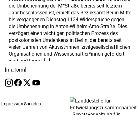
die Umbenennung der M*Straße bereits seit letztem
Jahr beschlossen ist, erhielt das Bezirksamt Berlin-Mitte
bis vergangenen Dienstag 1134 Widersprüche gegen
die Umbenennung in Anton-Wilhelm-Amo-Straße. Dies
verzögert einen wichtigen politischen Prozess des
postkolonialen Umdenkens in Berlin, der bereits seit
vielen Jahren von Aktivist*innen, zivilgesellschaftlichen
Organisationen und Wissenschaftler*innen gefordert
wird und längst […]
[rm_form]
Weiterlesen …
Veröffentlicht in
Presse
Verschlagwortet mit
Anton-
Wilhelm-Amo-Straße
,
Dekolonialisierung
,
M*Straße
,
Impressum
Mohrenstraße
Spenden
,
Rassismus
,
Straßenumbenennung